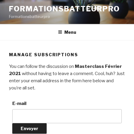
Aller
FORMATIONSBATTEURPRO
au
Formationsbatteurpro
contenu
principal
Menu
MANAGE SUBSCRIPTIONS
You can follow the discussion on
Masterclass Février
2021
without having to leave a comment. Cool, huh? Just
enter your email address in the form here below and
you’re all set.
E-mail