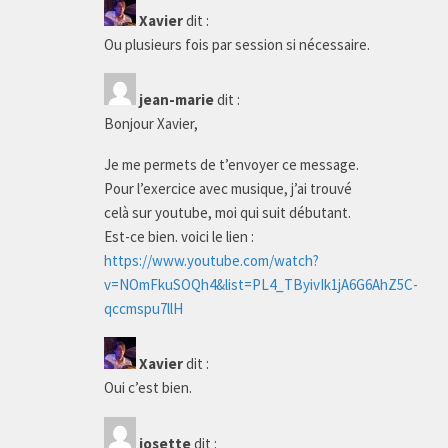
Xavier
dit :
Ou plusieurs fois par session si nécessaire.
jean-marie
dit :
Bonjour Xavier,
Je me permets de t’envoyer ce message.
Pour l’exercice avec musique, j’ai trouvé
celà sur youtube, moi qui suit débutant.
Est-ce bien. voici le lien :
https://www.youtube.com/watch?
v=NOmFkuSOQh4&list=PL4_TByivIk1jA6G6AhZ5C-
qccmspu7llH
Xavier
dit :
Oui c’est bien.
josette
dit :